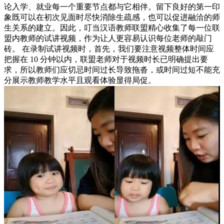
论入学、就业每一个重要节点都与它相伴。留下良好的第一印
象既可以在初次见面时尽快消除生疏感，也可以促进融洽的师
生关系的建立。因此，叮当汉语教师联盟精心收集了每一位联
盟内教师的试讲视频，作为让人更容易认识每位老师的敲门
砖。 在录制试讲视频时，首先，我们要注意视频整体时间应
把握在 10 分钟以内，联盟老师对于视频时长已明确提出要
求，所以教师们应切忌时间过长导致拖沓，或时间过短不能充
分展示教师教学水平且观看体验显得局促。