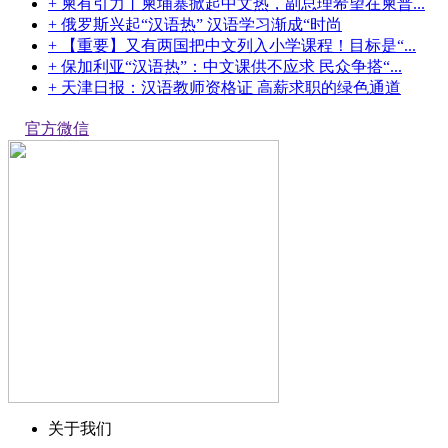
+ 柬有引力丨柬埔寨掀起中文热，副总理希望在柬普...
+ 俄罗斯兴起“汉语热” 汉语学习渐成“时尚
+ 【重要】又有两国把中文列入小学课程！目标是“...
+ 保加利亚“汉语热”：中文课供不应求 民众争搭“...
+ 天津日报：汉语教师资格证 高薪求职的绿色通道
官方微信
关于我们