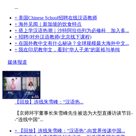
...
+ 美国Chinese School招聘在线汉语教师
+ 海外见闻｜新加坡的饮食特点
+ 搭上学汉语热潮｜沙特阿拉伯列为必修科 加入多...
+ 招聘||对外汉语教师(北京线下课程)
+ 在国外教中文有什么秘诀？全球规模最大海外中文...
+ 我在印尼教华文，看到“华人子弟”的富裕与单纯
媒体报道
【回放】连线朱雪峰：“汉语热...
【京师环宇董事长朱雪峰先生被选为大型直播访谈节目-
-“连线中国”...
+ 【回放】连线朱雪峰：“汉语热”-向世界传递中国...