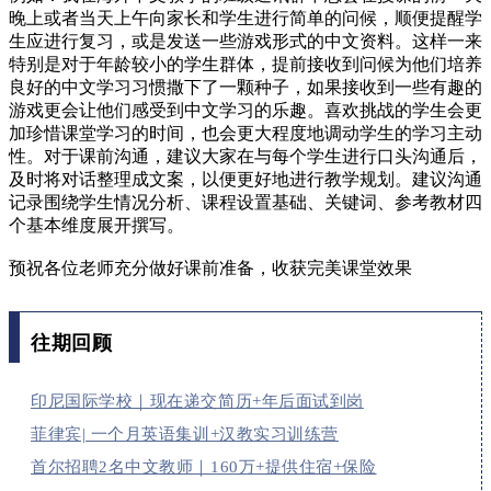
晚上或者当天上午向家长和学生进行简单的问候，顺便提醒学
生应进行复习，或是发送一些游戏形式的中文资料。这样一来
特别是对于年龄较小的学生群体，提前接收到问候为他们培养
良好的中文学习习惯撒下了一颗种子，如果接收到一些有趣的
游戏更会让他们感受到中文学习的乐趣。喜欢挑战的学生会更
加珍惜课堂学习的时间，也会更大程度地调动学生的学习主动
性。对于课前沟通，建议大家在与每个学生进行口头沟通后，
及时将对话整理成文案，以便更好地进行教学规划。建议沟通
记录围绕学生情况分析、课程设置基础、关键词、参考教材四
个基本维度展开撰写。
预祝各位老师充分做好课前准备，收获完美课堂效果
往期回顾
印尼国际学校｜现在递交简历+年后面试到岗
菲律宾| 一个月英语集训+汉教实习训练营
首尔招聘2名中文教师｜160万+提供住宿+保险