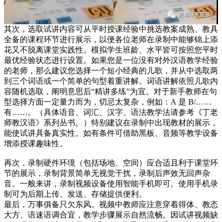
其次，选取试讲内容可从平时授课经验中挑选教案成熟、教具
全备的课程环节进行展示，以便各位老师在录制中能够锦上添
花又不脱离课堂实践性。模拟学生班龄、水平皆可按照您平时
最优经验状态进行设置。如果您是一位没有对外汉语教学经验
的老师，那么建议您选择一个短小经典的儿歌，并从中选取两
到三个词语或一个简单的句型着重讲解。词语讲解依照儿歌内
容随机选取，阐明意思后“精讲多练”为宜。对于新手教师在句
型选择方面一定量力而为，切忌太复杂，例如：A 是 B/……
有……。（具体语音、词汇、汉字、语法教学法请参考《丁老
师教汉语》系列丛书。）特别建议在录制中出现教材的展示，
能使试讲具备真实性。如有条件可借助黑板、音频等教学设备
增添授课趣味性。
再次，录制硬件环境（包括场地、空间）应合适且利于课堂环
节的展示，录制背景简单无视觉干扰，录制后声效无回声杂
音。一般来讲，录制视频设备使用智能手机即可。使用手机录
制可为后期上传、发送、存储提供便利。
最后，万事俱备只欠东风。视频中教师应注意穿着得体、教态
大方、语速语调合宜，教学步骤展示自然流畅。因试讲视频缺