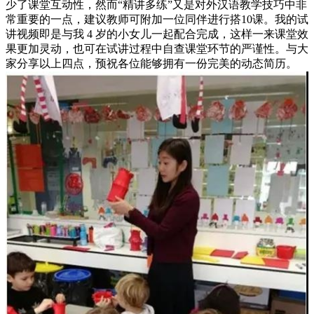
少了课堂互动性，然而“精讲多练”又是对外汉语教学技巧中非
常重要的一点，建议教师可附加一位同伴进行搭10课。我的试
讲视频即是与我 4 岁的小女儿一起配合完成，这样一来课堂效
果更加灵动，也可在试讲过程中自查课堂环节的严谨性。与大
家分享以上四点，预祝各位能够拥有一份完美的动态简历。