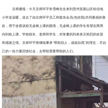
京师播报：今天京师环宇朱雪峰先生来到贵州贫困山区给信地
小学送温暖，送去了由京师环宇员工和股东会员(包括我)共同募捐的善
款，用于改善该校无桌椅上课的困境，无桌椅上课的学生有望在两周
内到校上课。学校校长、老师和学生，对朱董的到来表示热烈的欢迎
和感谢之情。京师环宇将继续秉承“帮助别人，成就自我”的理念，尽自
己的一份力量回馈社会，去帮助需要帮助的人们。