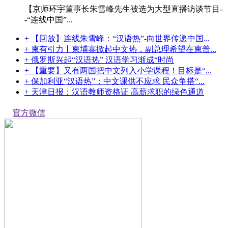
【京师环宇董事长朱雪峰先生被选为大型直播访谈节目-
-“连线中国”...
+ 【回放】连线朱雪峰：“汉语热”-向世界传递中国...
+ 柬有引力丨柬埔寨掀起中文热，副总理希望在柬普...
+ 俄罗斯兴起“汉语热” 汉语学习渐成“时尚
+ 【重要】又有两国把中文列入小学课程！目标是“...
+ 保加利亚“汉语热”：中文课供不应求 民众争搭“...
+ 天津日报：汉语教师资格证 高薪求职的绿色通道
官方微信